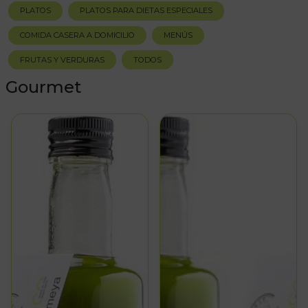
PLATOS
PLATOS PARA DIETAS ESPECIALES
COMIDA CASERA A DOMICILIO
MENÚS
FRUTAS Y VERDURAS
TODOS
Gourmet