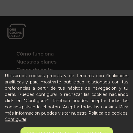
Cómo funciona
Nuestros planes
Casos de éxito
Utilizamos cookies propias y de terceros con finalidades
Soy un particular
analíticas y para mostrarte publicidad relacionada con tus
preferencias a partir de tus hábitos de navegación y tu
Quién es Peter
perfil. Puedes configurar o rechazar las cookies haciendo
click en "Configurar". También puedes aceptar todas las
Recursos / Blog
cookies pulsando el botón "Aceptar todas las cookies. Para
Cultura
más información puedes visitar nuestra
Política de cookies
.
Llámanos al 644 52 51 02
Configurar
Escríbenos al Whatsapp
8,15 €
Escríbenos al correo
AÑADIR A LA CESTA