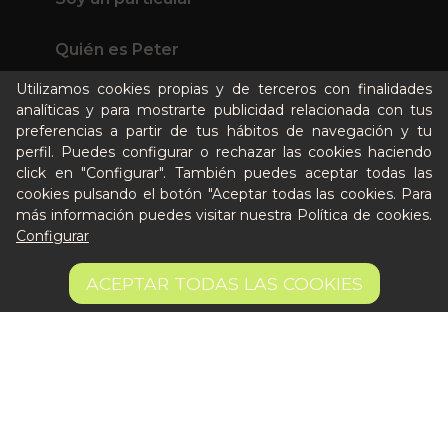
Quién es Peter
Recursos / Blog
Utilizamos cookies propias y de terceros con finalidades
Cultura
analíticas y para mostrarte publicidad relacionada con tus
Llámanos al 644 52 51 02
preferencias a partir de tus hábitos de navegación y tu
Escríbenos al Whatsapp
perfil. Puedes configurar o rechazar las cookies haciendo
click en "Configurar". También puedes aceptar todas las
Escríbenos al correo
cookies pulsando el botón "Aceptar todas las cookies. Para
De lunes a viernes de 8:30 a 14:00
más información puedes visitar nuestra
Política de cookies
.
Configurar
Quiero ser partner de Peter
162,78 €
AÑADIR A LA CESTA
ACEPTAR TODAS LAS COOKIES
Aviso legal