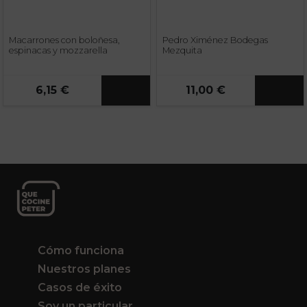
Macarrones con boloñesa,
Pedro Ximénez Bodegas
espinacas y mozzarella
Mezquita
6,15 €
11,00 €
Cómo funciona
Nuestros planes
Casos de éxito
Soy un particular