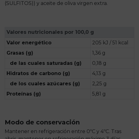
(SULFITOS)) y aceite de oliva virgen extra.
Valores nutricionales por 100,0 g
Valor energético
205 kJ / 51 kcal
Grasas (g)
1,36 g
de las cuales saturadas (g)
0,18 g
Hidratos de carbono (g)
4,13 g
de los cuales azúcares (g)
2,25 g
Proteínas (g)
5,81 g
Modo de conservación
Mantener en refrigeración entre 0ºC y 4ºC. Tras
abrir, mantener en refrigeración máximo 3 días.