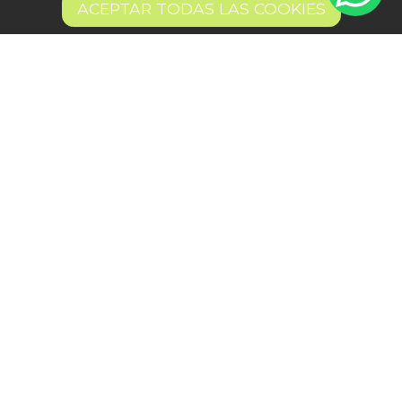
ACEPTAR TODAS LAS COOKIES
Crema de Calabacín:
Crema de Remolacha
Receta Saludable y
y Chía
Ligera para Todos
5,40 €
AÑADIR
5,40 €
AÑADIR