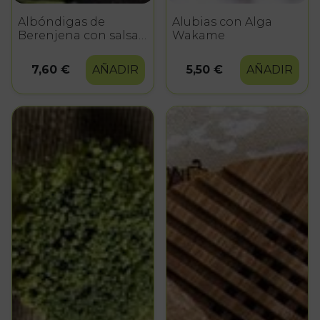
Albóndigas de
Alubias con Alga
Berenjena con salsa
Wakame
de Verduras
7,60 €
AÑADIR
5,50 €
AÑADIR