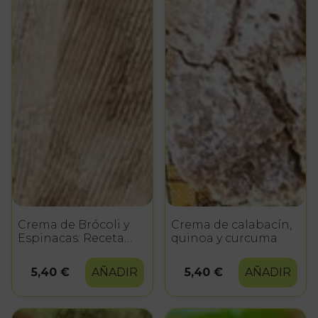
Crema de Brócoli y
Crema de calabacín,
Espinacas: Receta
quinoa y curcuma
Saludable y Nutritiva
para Todos
5,40 €
AÑADIR
5,40 €
AÑADIR